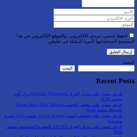
احفظ اسمي، بريدي الإلكتروني، والموقع الإلكتروني في هذا
المتصفح لاستخدامها المرة المقبلة في تعليقي.
البحث
البحث
Recent Posts
عرض مميز على مزيل العرق StarVille Whitening رول أون
بخصم 36%
عرض مميز على معطر الجسم Guess Sexy Skin Tropical
Breeze بخصم 44%
عرض مميز على صلصة الصويا Green Nature بخصم 30% لفترة
محدودة
عرض مميز على مزيل العرق VICHY للبشرة الحساسة بخصم
50%