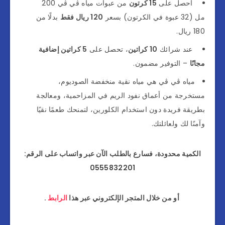
احصل على
15 كرتون
من عبوات مياه ڤي ڤي 200
مل (32 عبوة في الكرتون) بسعر
120 ريال فقط
بدلًا من
180 ريال.
عند شرائك
10 كراتين
، تحصل على
5 كراتين إضافية
مجانًا
– التوفير مضمون.
مياه ڤي ڤي هي مياه نقية منخفضة الصوديوم،
مستخرجة من أعماق نفود الريم في المزاحمية، ومعالجة
بطريقة فريدة دون استخدام الكلورين، لتمنحك طعمًا نقيًا
وآمنًا لك ولعائلتك.
الكمية محدودة، فسارع بالطلب الآن عبر واتساب على الرقم:
0555832201
أو من خلال المتجر الإلكتروني عبر هذا
الرابط
.