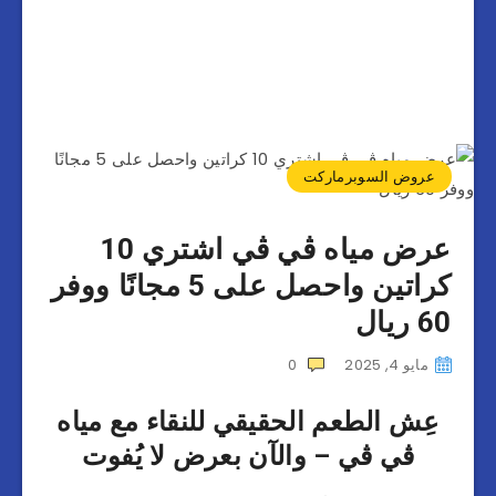
عروض السوبرماركت
عرض مياه ڤي ڤي اشتري 10
كراتين واحصل على 5 مجانًا ووفر
60 ريال
مايو 4, 2025
0
عِش الطعم الحقيقي للنقاء مع مياه
ڤي ڤي – والآن بعرض لا يُفوت