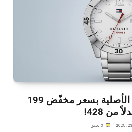
ساعة تومي هيلفيغر الأصلية بسعر مخفّض 199
اً من 428!
0
تعليق