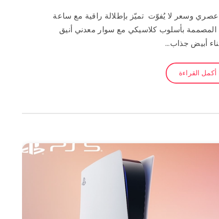
صري وسعر لا يُفوّت تميّز بإطلالة راقية مع ساعة
يد الرجالية من Tommy Hilfiger، المصممة بأسلوب كلاسيكي مع سوار معدني أنيق
ناء أبيض جذاب…
أكمل القراءة