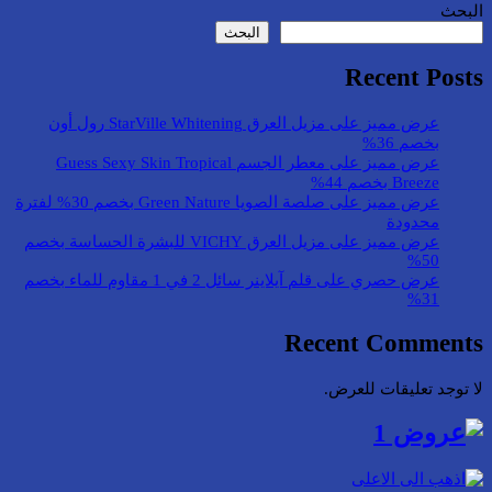
البحث
البحث
Recent Posts
عرض مميز على مزيل العرق StarVille Whitening رول أون
بخصم 36%
عرض مميز على معطر الجسم Guess Sexy Skin Tropical
Breeze بخصم 44%
عرض مميز على صلصة الصويا Green Nature بخصم 30% لفترة
محدودة
عرض مميز على مزيل العرق VICHY للبشرة الحساسة بخصم
50%
عرض حصري على قلم آيلاينر سائل 2 في 1 مقاوم للماء بخصم
31%
Recent Comments
لا توجد تعليقات للعرض.