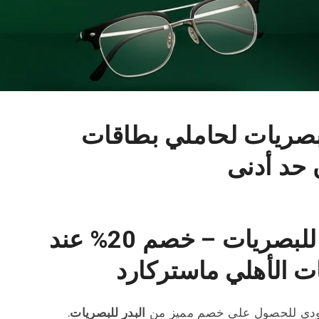
ر للبصريات لحاملي بطاقات
 حد أدنى
عرض خاص من البدر للبصريات – خصم 20% عند
ت الأهلي ماستركارد
لسعودي للحصول على خصم مميز من
البدر للبصريات
.