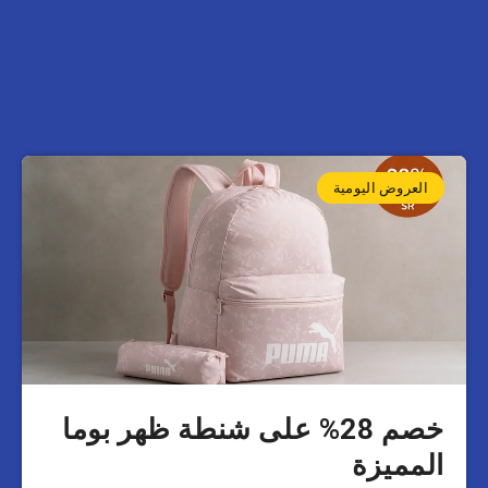
العروض اليومية
خصم 28% على شنطة ظهر بوما
المميزة