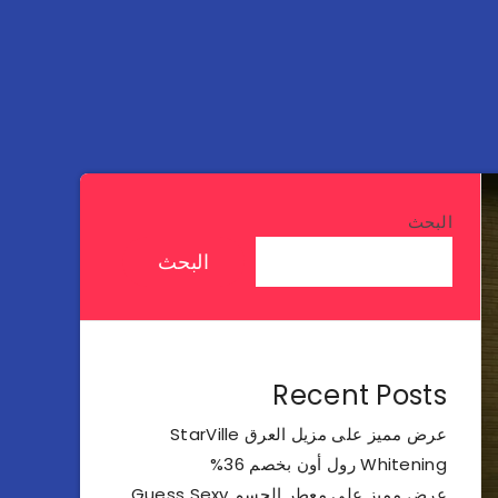
البحث
البحث
Recent Posts
عرض مميز على مزيل العرق StarVille
Whitening رول أون بخصم 36%
عرض مميز على معطر الجسم Guess Sexy