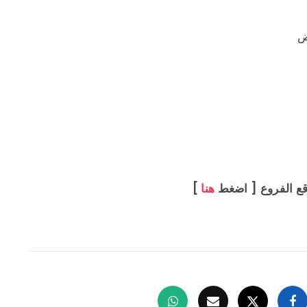
ض
قع الفروع [ اضغط
هنا
]