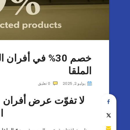
خصم 30% في أفرا
الملقا
يوليو 2, 2025
0
تعليق
لا تفوّت عرض أفران 
ا