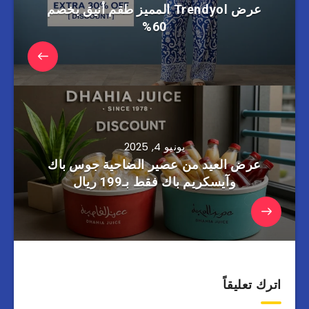
عرض Trendyol المميز طقم أنيق بخصم
60%
يونيو 4, 2025
عرض العيد من عصير الضاحية جوس باك
وآيسكريم باك فقط بـ199 ريال
اترك تعليقاً