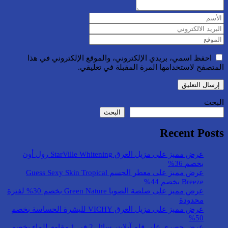
احفظ اسمي، بريدي الإلكتروني، والموقع الإلكتروني في هذا
المتصفح لاستخدامها المرة المقبلة في تعليقي.
البحث
البحث
Recent Posts
عرض مميز على مزيل العرق StarVille Whitening رول أون
بخصم 36%
عرض مميز على معطر الجسم Guess Sexy Skin Tropical
Breeze بخصم 44%
عرض مميز على صلصة الصويا Green Nature بخصم 30% لفترة
محدودة
عرض مميز على مزيل العرق VICHY للبشرة الحساسة بخصم
50%
عرض حصري على قلم آيلاينر سائل 2 في 1 مقاوم للماء بخصم