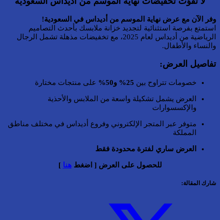
لا تفوّت تخفيضات نهاية الموسم من أديداس السعودية
وفر الآن مع عرض نهاية الموسم من أديداس في السعودية!
استمتع بفرصة استثنائية لتجديد خزانة ملابسك بأحدث التصاميم
الرياضية من أديداس لعام 2025، مع تخفيضات مذهلة تشمل الرجال
والنساء والأطفال.
تفاصيل العرض:
خصومات تتراوح بين
25% و50%
على منتجات مختارة
العرض يشمل تشكيلة واسعة من الملابس والأحذية
والإكسسوارات
متوفر عبر المتجر الإلكتروني وفروع أديداس في مختلف مناطق
المملكة
العرض ساري لفترة محدودة فقط
للحصول على العرض [ اضغط
هنا
]
شارك المقالة: