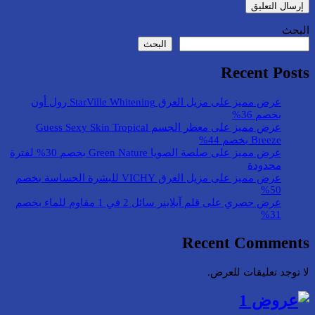
البحث
البحث
Recent Posts
عرض مميز على مزيل العرق StarVille Whitening رول أون
بخصم 36%
عرض مميز على معطر الجسم Guess Sexy Skin Tropical
Breeze بخصم 44%
عرض مميز على صلصة الصويا Green Nature بخصم 30% لفترة
محدودة
عرض مميز على مزيل العرق VICHY للبشرة الحساسة بخصم
50%
عرض حصري على قلم آيلاينر سائل 2 في 1 مقاوم للماء بخصم
31%
Recent Comments
لا توجد تعليقات للعرض.