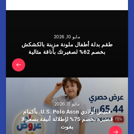
مايو 10, 2026
طقم بدلة أطفال ملونة مزينة بالكشكش
بخصم 62% لصغيرتك بأناقة مثالية
مايو 11, 2026
قميص أولادي U.S. Polo Assn. بأكمام
قصيرة بخصم 75% لإطلالة أنيقة بسعر لا
يفوت