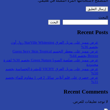
المتصفح لاستخدامها المرة المقبلة في تعليقي.
البحث
البحث
Recent Posts
عرض مميز على مزيل العرق StarVille Whitening رول أون
بخصم 36%
عرض مميز على معطر الجسم Guess Sexy Skin Tropical
Breeze بخصم 44%
عرض مميز على صلصة الصويا Green Nature بخصم 30% لفترة
محدودة
عرض مميز على مزيل العرق VICHY للبشرة الحساسة بخصم
50%
عرض حصري على قلم آيلاينر سائل 2 في 1 مقاوم للماء بخصم
31%
Recent Comments
لا توجد تعليقات للعرض.