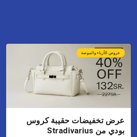
عروض الأزياء والموضة
عرض تخفيضات حقيبة كروس
بودي من Stradivarius