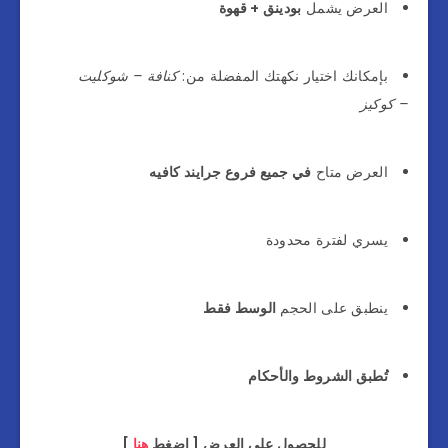
العرض يشمل
بودينق + قهوة
بإمكانك اختيار نكهتك المفضلة من:
كنافة – شوكليت
– كوكيز
العرض متاح
في جميع فروع جرايند كافيه
يسري لفترة محدودة
ينطبق على الحجم
الوسط فقط
تُطبق الشروط والأحكام
للحصول على العرض [ اضغط
هنا
]