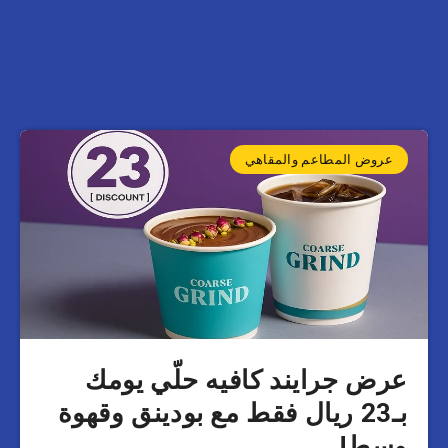
عروض المطاعم والمقاهي
عرض جرايند كافيه حلّي يومك
بـ23 ريال فقط مع بودينق وقهوة
وسط!