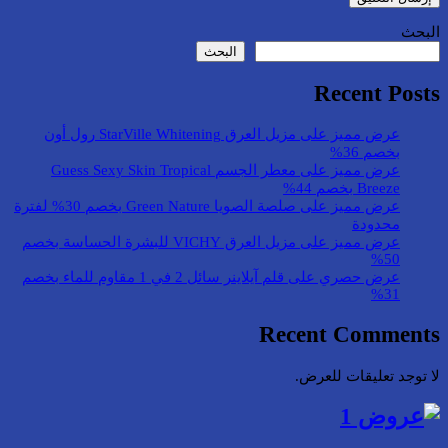
البحث
البحث
Recent Posts
عرض مميز على مزيل العرق StarVille Whitening رول أون
بخصم 36%
عرض مميز على معطر الجسم Guess Sexy Skin Tropical
Breeze بخصم 44%
عرض مميز على صلصة الصويا Green Nature بخصم 30% لفترة
محدودة
عرض مميز على مزيل العرق VICHY للبشرة الحساسة بخصم
50%
عرض حصري على قلم آيلاينر سائل 2 في 1 مقاوم للماء بخصم
31%
Recent Comments
لا توجد تعليقات للعرض.