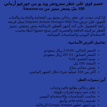
خصم قوي على عطر سترونجر ويذ يو من جورجيو أرماني
100 مل بسعر مميز من Amazon.sa
إذا كنت تبحث عن عطر رجالي يجمع بين الفخامة والجاذبية والثبات
القوي، فإن عرض Emporio Armani Stronger With You يمثل فرصة
رائعة للحصول على أحد أشهر العطور الرجالية بسعر مخفض. يتميز
العطر بتركيبته الدافئة والعصرية التي تمنح حضورًا أنيقًا يناسب
الاستخدام اليومي والمناسبات المسائية.
تفاصيل العرض الأساسية:
السعر الحالي: 219.60 ريال سعودي
السعر السابق: 497.61 ريال سعودي
نسبة الخصم: 56%
السعة: 100 مل
شحن مجاني متاح
أكثر من 100 عملية شراء خلال الشهر الماضي
أبرز مميزات العطر:
عطر رجالي بطابع دافئ وجذاب
ثبات جيد يدوم لفترات طويلة
مناسب للمناسبات والاستخدام اليومي
تصميم زجاجة فاخر وأنيق
من أشهر عطور Giorgio Armani الرجالية