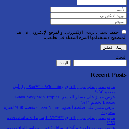
احفظ اسمي، بريدي الإلكتروني، والموقع الإلكتروني في هذا
المتصفح لاستخدامها المرة المقبلة في تعليقي.
البحث
البحث
Recent Posts
عرض مميز على مزيل العرق StarVille Whitening رول أون
بخصم 36%
عرض مميز على معطر الجسم Guess Sexy Skin Tropical
Breeze بخصم 44%
عرض مميز على صلصة الصويا Green Nature بخصم 30% لفترة
محدودة
عرض مميز على مزيل العرق VICHY للبشرة الحساسة بخصم
50%
عرض حصري على قلم آيلاينر سائل 2 في 1 مقاوم للماء بخصم