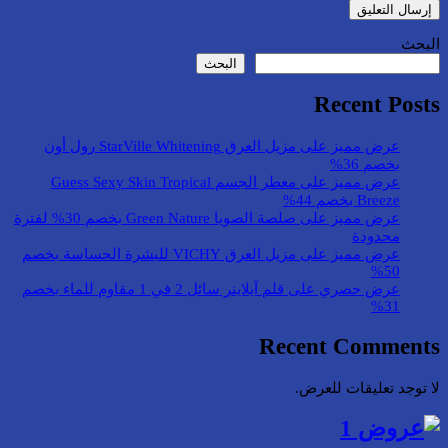
البحث
البحث
Recent Posts
عرض مميز على مزيل العرق StarVille Whitening رول أون
بخصم 36%
عرض مميز على معطر الجسم Guess Sexy Skin Tropical
Breeze بخصم 44%
عرض مميز على صلصة الصويا Green Nature بخصم 30% لفترة
محدودة
عرض مميز على مزيل العرق VICHY للبشرة الحساسة بخصم
50%
عرض حصري على قلم آيلاينر سائل 2 في 1 مقاوم للماء بخصم
31%
Recent Comments
لا توجد تعليقات للعرض.