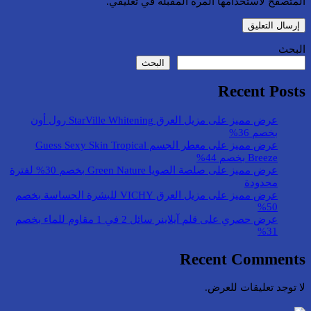
المتصفح لاستخدامها المرة المقبلة في تعليقي.
البحث
البحث
Recent Posts
عرض مميز على مزيل العرق StarVille Whitening رول أون
بخصم 36%
عرض مميز على معطر الجسم Guess Sexy Skin Tropical
Breeze بخصم 44%
عرض مميز على صلصة الصويا Green Nature بخصم 30% لفترة
محدودة
عرض مميز على مزيل العرق VICHY للبشرة الحساسة بخصم
50%
عرض حصري على قلم آيلاينر سائل 2 في 1 مقاوم للماء بخصم
31%
Recent Comments
لا توجد تعليقات للعرض.