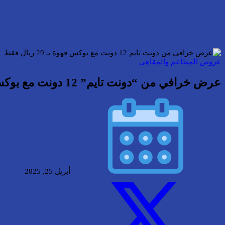
عروض المطاعم والمقاهي
عرض خرافي من “دونت تايم” 12 دونت مع بوكس قهوة بـ 29 ريال فقط
أبريل 25, 2025