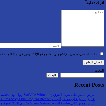
اترك تعليقاً
احفظ اسمي، بريدي الإلكتروني، والموقع الإلكتروني في هذا المتصفح 
البحث
البحث
Recent Posts
عرض مميز على مزيل العرق StarVille Whitening رول أون بخصم 36%
عرض مميز على معطر الجسم Guess Sexy Skin Tropical Breeze بخصم 44%
عرض مميز على صلصة الصويا Green Nature بخصم 30% لفترة محدودة