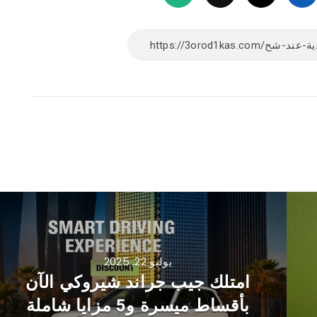
يوليو 22, 2025
امتلك جيب جراند شيروكي الآن
بأقساط ميسرة و5 مزايا شاملة