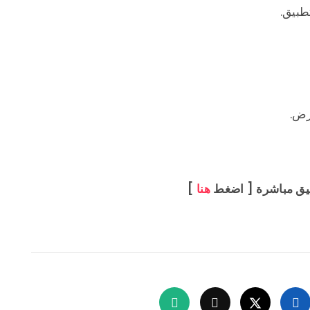
رض.
بيق مباشرة [ اضغط
هنا
]