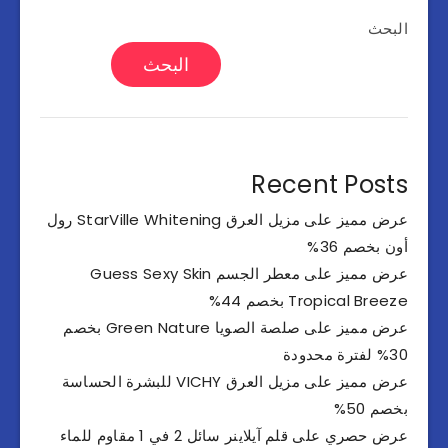
البحث
البحث
Recent Posts
عرض مميز على مزيل العرق StarVille Whitening رول
أون بخصم 36%
عرض مميز على معطر الجسم Guess Sexy Skin
Tropical Breeze بخصم 44%
عرض مميز على صلصة الصويا Green Nature بخصم
30% لفترة محدودة
عرض مميز على مزيل العرق VICHY للبشرة الحساسة
بخصم 50%
عرض حصري على قلم آيلاينر سائل 2 في 1 مقاوم للماء