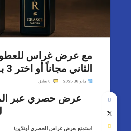
مع عرض غراس للعطور 
الثاني مجاناً أو اختر 3 بـ 99 ريال فقط
مايو 18, 2025
0
تعليق
عرض حصري عبر المت
ل
استمتع بعرض غراس الحصري أونلاين!