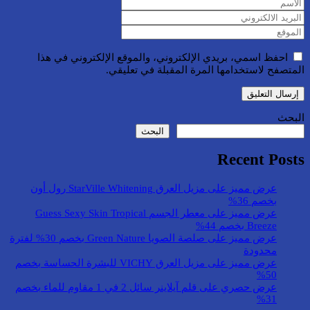
احفظ اسمي، بريدي الإلكتروني، والموقع الإلكتروني في هذا
المتصفح لاستخدامها المرة المقبلة في تعليقي.
البحث
البحث
Recent Posts
عرض مميز على مزيل العرق StarVille Whitening رول أون
بخصم 36%
عرض مميز على معطر الجسم Guess Sexy Skin Tropical
Breeze بخصم 44%
عرض مميز على صلصة الصويا Green Nature بخصم 30% لفترة
محدودة
عرض مميز على مزيل العرق VICHY للبشرة الحساسة بخصم
50%
عرض حصري على قلم آيلاينر سائل 2 في 1 مقاوم للماء بخصم
31%