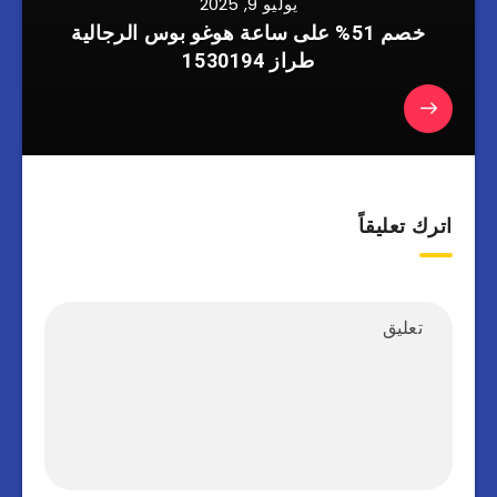
يوليو 9, 2025
خصم 51% على ساعة هوغو بوس الرجالية
طراز 1530194
اترك تعليقاً