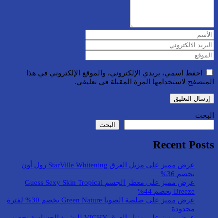
احفظ اسمي، بريدي الإلكتروني، والموقع الإلكتروني في هذا
المتصفح لاستخدامها المرة المقبلة في تعليقي.
البحث
البحث
Recent Posts
عرض مميز على مزيل العرق StarVille Whitening رول أون
بخصم 36%
عرض مميز على معطر الجسم Guess Sexy Skin Tropical
Breeze بخصم 44%
عرض مميز على صلصة الصويا Green Nature بخصم 30% لفترة
محدودة
عرض مميز على مزيل العرق VICHY للبشرة الحساسة بخصم