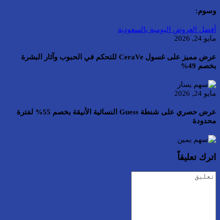
وسوم:
أفضل العروض اليومية بالسعودية
مايو 24, 2026
عرض مميز على غسول CeraVe للتحكم في الحبوب وآثار البشرة
بخصم 49%
مايو 24, 2026
عرض حصري على شنطة Guess النسائية الأنيقة بخصم 55% لفترة
محدودة
اترك تعليقاً