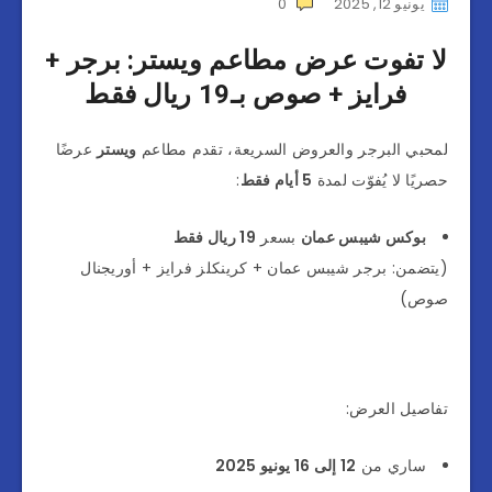
يونيو 12, 2025
0
لا تفوت عرض مطاعم ويستر: برجر +
فرايز + صوص بـ19 ريال فقط
لمحبي البرجر والعروض السريعة، تقدم مطاعم
ويستر
عرضًا
حصريًا لا يُفوّت لمدة
5 أيام فقط
:
بوكس شيبس عمان
بسعر
19 ريال فقط
(يتضمن: برجر شيبس عمان + كرينكلز فرايز + أوريجنال
صوص)
تفاصيل العرض:
ساري من
12 إلى 16 يونيو 2025