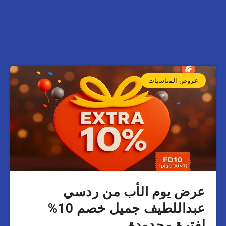
عروض المناسبات
عرض يوم الأب من ردسي
عبداللطيف جميل خصم 10%
لفترة محدودة