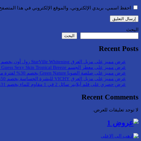
احفظ اسمي، بريدي الإلكتروني، والموقع الإلكتروني في هذا المتصفح 
البحث
البحث
Recent Posts
عرض مميز على مزيل العرق StarVille Whitening رول أون بخصم 36%
عرض مميز على معطر الجسم Guess Sexy Skin Tropical Breeze بخصم 44%
عرض مميز على صلصة الصويا Green Nature بخصم 30% لفترة محدودة
عرض مميز على مزيل العرق VICHY للبشرة الحساسة بخصم 50%
عرض حصري على قلم آيلاينر سائل 2 في 1 مقاوم للماء بخصم 31%
Recent Comments
لا توجد تعليقات للعرض.