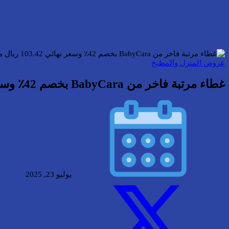
عروض المنزل والمطبخ
غطاء مرتبة فاخر من BabyCara بخصم 42٪ وسعر نهائي 103.42 ريال مع شحن مجاني!
يوليو 23, 2025