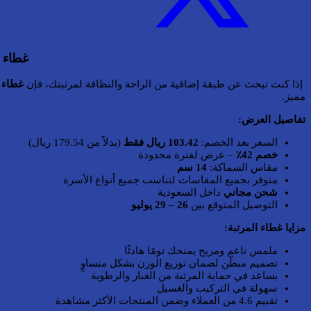
غطاء مرتبة BabyCara – نعومة، سم
إذا كنت تبحث عن طبقة إضافية من الراحة والنظافة لمرتبتك، فإن
غطاء الم
مميز.
تفاصيل العرض:
السعر بعد الخصم:
103.42 ريال فقط
(بدلاً من 179.54 ريال)
خصم 42٪
– عرض لفترة محدودة
مقاس السماكة:
14 سم
متوفر بجميع المقاسات لتناسب جميع أنواع الأسرة
شحن مجاني
داخل السعودية
التوصيل المتوقع بين
26 – 29 يوليو
مزايا غطاء المرتبة:
ملمس ناعم ومريح يمنحك نومًا هادئًا
تصميم مبطّن لضمان توزيع الوزن بشكل متساوٍ
يساعد في حماية المرتبة من الغبار والرطوبة
سهولة في التركيب والغسيل
تقييم 4.6 من العملاء وضمن المنتجات الأكثر مشاهدة