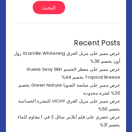
البحث
Recent Posts
عرض مميز على مزيل العرق StarVille Whitening رول
أون بخصم 36%
عرض مميز على معطر الجسم Guess Sexy Skin
Tropical Breeze بخصم 44%
عرض مميز على صلصة الصويا Green Nature بخصم
30% لفترة محدودة
عرض مميز على مزيل العرق VICHY للبشرة الحساسة
بخصم 50%
عرض حصري على قلم آيلاينر سائل 2 في 1 مقاوم للماء
بخصم 31%