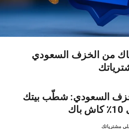
باك من الخزف السعودي
ف السعودي: شطّب بيتك
اك