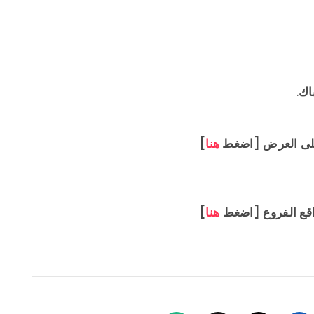
اك
.
لى العرض [اضغط
هنا
]
قع الفروع [اضغط
هنا
]